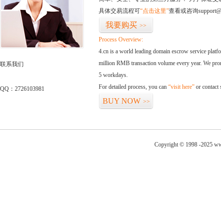
具体交易流程可
“点击这里”
查看或咨询support@
我要购买
>>
Process Overview:
4.cn is a world leading domain escrow service plat
million RMB transaction volume every year. We promi
联系我们
5 workdays.
For detailed process, you can
“visit here”
or contact
QQ：2726103981
BUY NOW
>>
Copyright © 1998 -2025 www