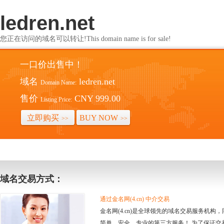
ledren.net
您正在访问的域名可以转让!This domain name is for sale!
一口价出售中！
域名
ledren.net
Domain Name:
售价
CNY 999.00
Listing Price:
立即购买
BUY NOW
>>
>>
域名交易方式：
通过金名网(4.cn) 中介交易
金名网(4.cn)是全球领先的域名交易服务机
简单、安全、专业的第三方服务！ 为了保证交